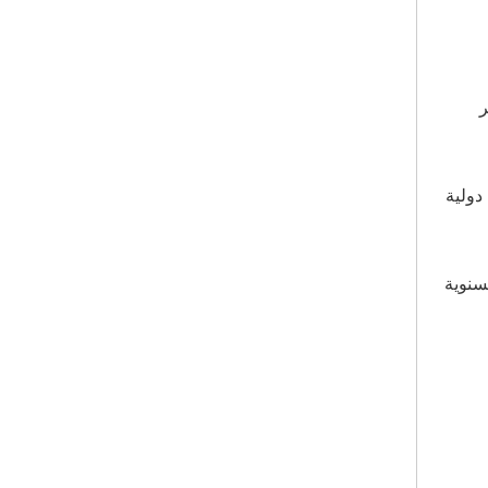
وير
 دولية
سنوية