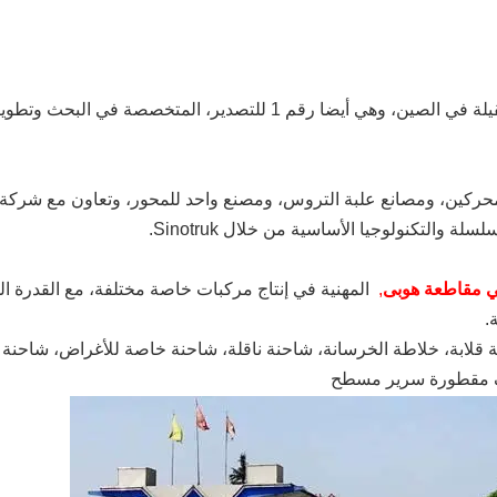
Sinotruk هي واحدة من أكبر شركة تصنيع الشاحنات الثقيلة في الصين، وهي أيضا رقم 1 للتصدير، المتخصصة في البحث وتط
حنات، ومصانع المحركين، ومصانع علبة التروس، ومصنع واحد للمحور، وتعاون مع شركة
 والتكنولوجيا الأساسية من خلال Sinotruk.
,
المهنية في إنتاج مركبات خاصة مختلفة، مع القدرة ال
احنة قلابة، خلاطة الخرسانة، شاحنة ناقلة، شاحنة خاصة للأغراض، شاحنة
صف مقطورة سرير مسطح