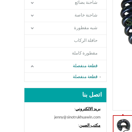
شاحنة بضائع
شاحنة خاصة
شبه مقطورة
حافلة الركاب
مقطورة كاملة
قطعة منفصلة
قطعة منفصلة
اتصل بنا
بريد الالكتروني
:
jenny@sinotrukhuawin.com
مكتب الصين
: