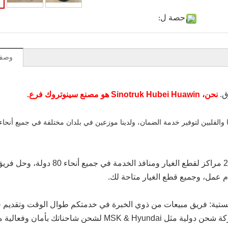
حصة ل:
وصف 
نحن، Sinotruk Hubei Huawin هو مصنع سينوتروك فرع.
 والفلبين لتوفير خدمة الضمان، ولدينا موزعين في بلدان مختلفة في جميع أنحاء 
3) في الوقت المناسب بعد البيع: لقد أنشأنا أكثر من 240 مراكز لقطع الغيار ومنافذ الخ
جستية: فريق مبيعات من ذوي الخبرة في خدمتكم طوال الوقت وتقديم 
ممتازة، ويعمل فريق الخدمات اللوجستية المهنية مع شركة شحن دولية مثل MSK & Hyundai لشحن شاحنات