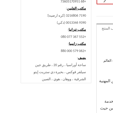
+68 73605170951
مكتب الفلبين
:
7190 3216806 (كره ارضيه)؛
9390 0013346 (ذكي)
المنتج
مكتب تنزانيا
:
+552 367 077 080
مكتب زامبيا
:
+062 579 000 880
:
يضيف
العالم
ساحة أوراسيا ، رقم 20 ، طريق جين
سيلفر فوكس ، بحيرة دي ستريت إيتو
الشرقية ، ووهان ، هوي ، الصين
دمة في جميع أنحاء 80 دولة، وحل فريق المهنية
خدمة
ك بأمان وفعالية من حيث