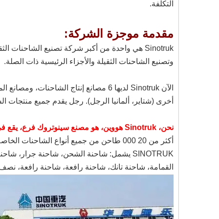
التكلفة.
مقدمة موجزة الشركة:
وتصنيع الشاحنات الثقيلة والأجزاء الرئيسية ذات الصلة.
الآن Sinotruk لديها 6 مصانع إنتاج الشا
أخرى (شتاير، ألمانيا الرجل). رجل يقدم جميع منتجات السلسلة
نحن، Sinotruk هووين، هو مصنع سينوتروك فرع، يقع في مقاطعة هوبى
أكثر من 20 000 طاحن من جميع أنواع الشاحنات الخاصة.
SINOTRUK يشمل: شاحنة الشحن، شاحنة جرار، ش
القمامة، شاحنة تانك، شاحنة رافعة، شاحنة رافعة، ن