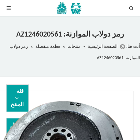
رمز دولاب الموازنة: AZ1246020561
أنت هنا:
الصفحة الرئيسية
»
منتجات
»
قطعة منفصلة
»
رمز دولاب
الموازنة: AZ1246020561
فئة
المنتج
اتصل