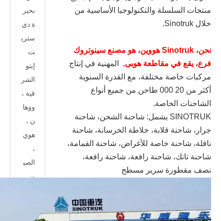
منتجات السلسلة والتكنولوجيا الأساسية من
بحير
خلال Sinotruk.
ة دي
ستري
نحن، Sinotruk هووين، هو مصنع سينوتروك
ت
فرع، يقع في مقاطعة هوبى
,
المهنية في إنتاج
إيتو
مركبات خاصة مختلفة، مع القدرة السنوية
الشر
أكثر من 20 000 طاحن من جميع أنواع
قية ،
الشاحنات الخاصة.
ووها
SINOTRUK يشمل: شاحنة الشحن، شاحنة
ن ،
جرار، شاحنة قلابة، خلاطة الخرسانة، شاحنة
هوي
ناقلة، شاحنة خاصة للأغراض، شاحنة القمامة،
،
شاحنة تانك، شاحنة رافعة، شاحنة رافعة،
الصي
نصف مقطورة سرير مسطح
ن