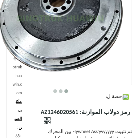
بنا
بريد
الالكت
رون
ي
:
jenny
@sin
otruk
hua
win.c
om
حصة ل:
مكت
ب
رمز دولاب الموازنة: AZ1246020561
الصي
ن
:
تم تثبيت Flywheel Ass'yyyyyyy بين المحرك
+68