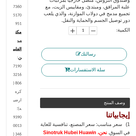
وصندوق التروس، متصل خارجيا بمركبات
7360
علبة المرافق، ومبتدئ، ومقاييس الزيت، مع
تجميع مدمج في دولاب الموازنة، والذي يلعب
5170
دور توصيل الجسم والحماية والنقل.
951
الكمية:
مكت
ب
الفلبي
رسالتك
ن
:
7190
سلة الاستفسارات
3216
806 (
كره
ارضي
وصف المنتج
ه)؛
إيجابياتنا
9390
1) سعر مناسب: سعر المصنع، تنافسية للغاية
0013
في السوق.
نحن، Sinotruk Hubei Huawin
346 (