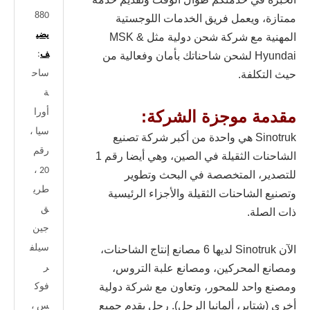
880
ممتازة، ويعمل فريق الخدمات اللوجستية
يضي
المهنية مع شركة شحن دولية مثل MSK &
:
ف
Hyundai لشحن شاحناتك بأمان وفعالية من
ساح
حيث التكلفة.
ة
أورا
مقدمة موجزة الشركة:
سيا ،
Sinotruk هي واحدة من أكبر شركة تصنيع
رقم
الشاحنات الثقيلة في الصين، وهي أيضا رقم 1
20 ،
للتصدير، المتخصصة في البحث وتطوير
طري
وتصنيع الشاحنات الثقيلة والأجزاء الرئيسية
ق
ذات الصلة.
جين
سيلف
الآن Sinotruk لديها 6 مصانع إنتاج الشاحنات،
ر
ومصانع المحركين، ومصانع علبة التروس،
ومصنع واحد للمحور، وتعاون مع شركة دولية
فوك
أخرى (شتاير، ألمانيا الرجل). رجل يقدم جميع
س ،